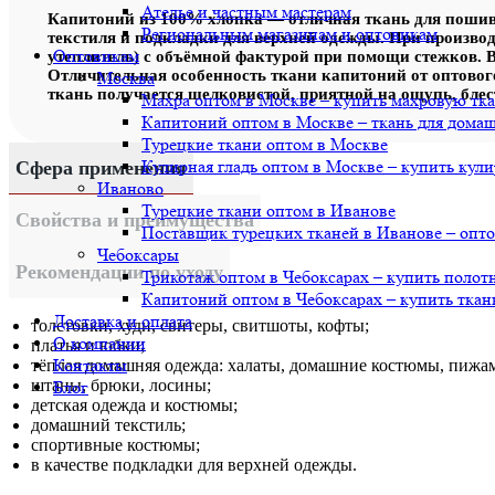
Ателье и частным мастерам
Капитоний из 100% хлопка — отличная ткань для пошива
Региональным магазинам и оптовикам
текстиля и подкладки для верхней одежды. При произво
Оптовикам
утеплитель) с объёмной фактурой при помощи стежков. В 
Отличительная особенность ткани капитоний от оптового
Москва
ткань получается шелковистой, приятной на ощупь, блес
Махра оптом в Москве – купить махровую тк
Капитоний оптом в Москве – ткань для дома
Турецкие ткани оптом в Москве
Кулирная гладь оптом в Москве – купить кули
Сфера применения
Иваново
Турецкие ткани оптом в Иванове
Свойства и преимущества
Поставщик турецких тканей в Иванове – опт
Чебоксары
Рекомендации по уходу
Трикотаж оптом в Чебоксарах – купить полот
Капитоний оптом в Чебоксарах – купить ткан
Доставка и оплата
толстовки, худи, свитеры, свитшоты, кофты;
О компании
платья и юб
ки;
Контакты
тёплая домашняя одежда: халаты, домашние костюмы, пижа
штаны, брюки, лосины;
Блог
детская одежда и костюмы;
домашний текстиль;
спортивные костюмы;
в качестве подкладки для верхней одежды.