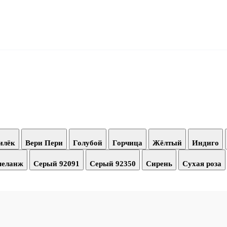
илёк
Вери Пери
Голубой
Горчица
Жёлтый
Индиго
меланж
Серый 92091
Серый 92350
Сирень
Сухая роза