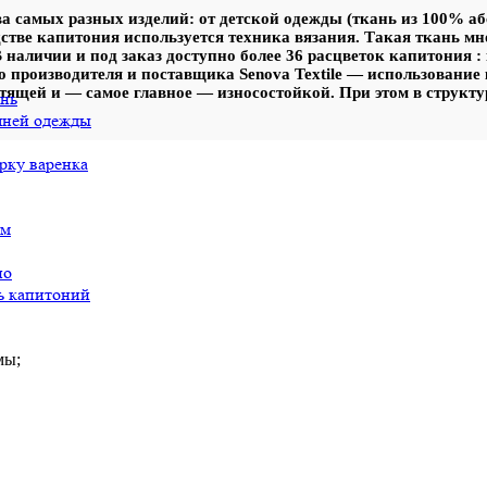
 самых разных изделий: от детской одежды (ткань из 100% аб
дстве капитония используется техника вязания. Такая ткань м
наличии и под заказ доступно более 36 расцветок капитония : 
 производителя и поставщика Senova Textile — использование к
тящей и — самое главное — износостойкой. При этом в структу
ань
шней одежды
рку варенка
ом
но
ь капитоний
мы;