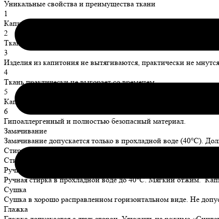
Уникальные свойства и преимущества ткани
1
Капитоний прекрасно защищает от холода, ветра и перегрева за
2
Ткань очень мягкая и приятная на ощупь, а технология пенье д
3
Изделия из капитония не вытягиваются, практически не мнутся
4
Ткань практически не выгорает со временем.
5
Капитоний не накапливает статическое электричество.
6
Гипоаллергенный и полностью безопасный материал.
Замачивание
Замачивание допускается только в прохладной воде (40°C). До
Стирка в стиральной машине
Стирка в стиральной машине на режиме «хлопок», «ручная ст
Ручная стирка
Ручная стирка в прохладной воде до 40°C. Мягкий отжим. Кап
Сушка
Сушка в хорошо расправленном горизонтальном виде. Не допус
Глажка
Глажка допускается с двух сторон. Утюжить на режиме «Синтет