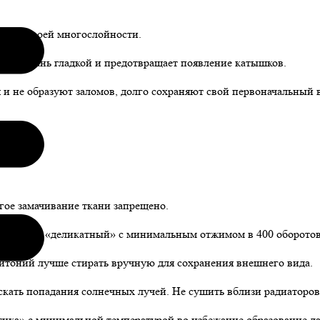
 счёт своей многослойности.
елает ткань гладкой и предотвращает появление катышков.
 и не образуют заломов, долго сохраняют свой первоначальный 
лгое замачивание ткани запрещено.
ирка» или «деликатный» с минимальным отжимом в 400 оборотов
итоний лучше стирать вручную для сохранения внешнего вида.
кать попадания солнечных лучей. Не сушить вблизи радиаторов 
ика» с минимальной температурой во избежание образование лас