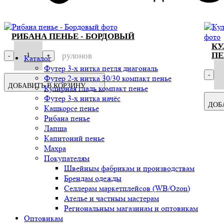
РИБАНА ПЕНЬЕ - БОРДОВЫЙ
КУ
ПЕ
рулонов
1
-
+
Каталог
Футер 3-х нитка петля диагональ
-
Футер 2-х нитка 30/30 компакт пенье
ДОБАВИТЬ В КОРЗИНУ
Кулирная гладь компакт пенье
Футер 3-х нитка начёс
ДОБ
Кашкорсе пенье
Рибана пенье
Лапша
Капитоний пенье
Махра
Покупателям
Швейным фабрикам и производствам
Брендам одежды
Селлерам маркетплейсов (WB/Ozon)
Ателье и частным мастерам
Региональным магазинам и оптовикам
Оптовикам