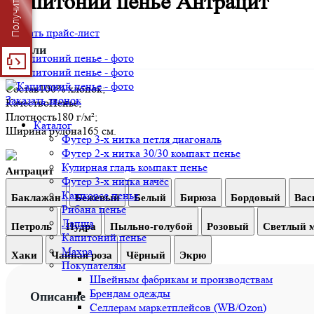
Получить прайс
Капитоний пенье Антрацит
Скачать прайс-лист
Детали
Состав
100% хлопок;
Заказать звонок
Качество
Пенье;
Плотность
180 г/м²;
Каталог
Ширина рулона
165 см.
Футер 3-х нитка петля диагональ
Футер 2-х нитка 30/30 компакт пенье
Кулирная гладь компакт пенье
Антрацит
Футер 3-х нитка начёс
Кашкорсе пенье
Баклажан
Бежевый
Белый
Бирюза
Бордовый
Вас
Рибана пенье
Лапша
Петроль
Пудра
Пыльно-голубой
Розовый
Светлый 
Капитоний пенье
Махра
Хаки
Чайная роза
Чёрный
Экрю
Покупателям
Швейным фабрикам и производствам
Брендам одежды
Описание
Селлерам маркетплейсов (WB/Ozon)