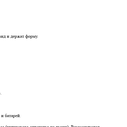
вид и держат форму.
.
и батарей.
с (глянцевого отпечатка на ткани). Рекомендуется