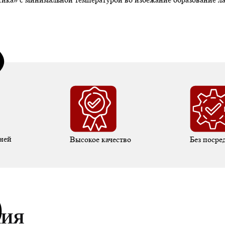
ней
Высокое качество
Без посре
НИЯ