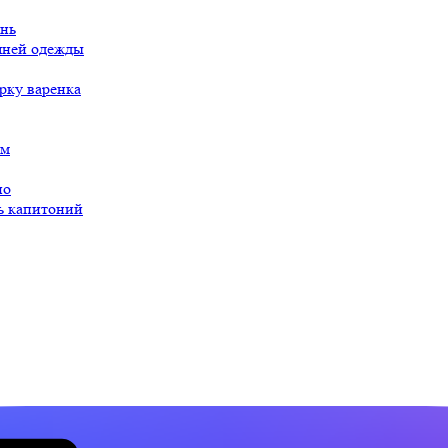
ань
шней одежды
рку варенка
ом
но
ь капитоний