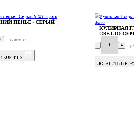
НИЙ ПЕНЬЕ - СЕРЫЙ
КУЛИРНАЯ ГЛ
СВЕТЛО-СЕР
рулонов
+
ру
1
-
+
В КОРЗИНУ
ДОБАВИТЬ В КОР