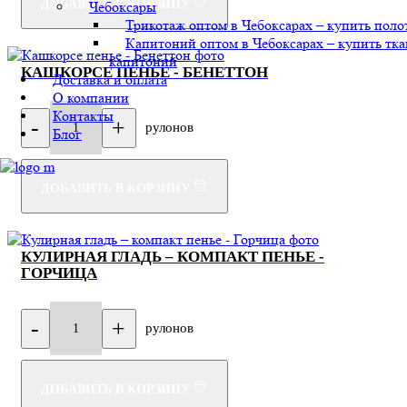
ДОБАВИТЬ В КОРЗИНУ
Чебоксары
Трикотаж оптом в Чебоксарах – купить поло
Капитоний оптом в Чебоксарах – купить тка
капитоний
КАШКОРСЕ ПЕНЬЕ - БЕНЕТТОН
Доставка и оплата
О компании
Контакты
-
+
рулонов
1
Блог
ДОБАВИТЬ В КОРЗИНУ
КУЛИРНАЯ ГЛАДЬ – КОМПАКТ ПЕНЬЕ -
ГОРЧИЦА
-
+
рулонов
1
ДОБАВИТЬ В КОРЗИНУ