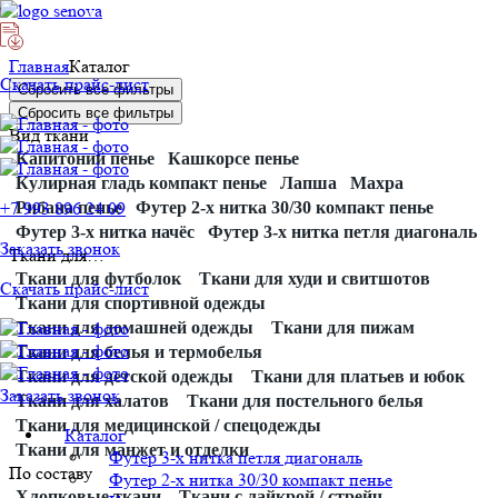
Перейти
Главная
Каталог
Скачать прайс-лист
к
Сбросить все фильтры
содержимому
Сбросить все фильтры
Вид ткани
Капитоний пенье
Кашкорсе пенье
Кулирная гладь компакт пенье
Лапша
Махра
+7 993 896 24 09
Рибана пенье
Футер 2-х нитка 30/30 компакт пенье
Футер 3-х нитка начёс
Футер 3-х нитка петля диагональ
Заказать звонок
Ткани для…
Ткани для футболок
Ткани для худи и свитшотов
Скачать прайс-лист
Ткани для спортивной одежды
Ткани для домашней одежды
Ткани для пижам
Ткани для белья и термобелья
Ткани для детской одежды
Ткани для платьев и юбок
Заказать звонок
Ткани для халатов
Ткани для постельного белья
Ткани для медицинской / спецодежды
Каталог
Ткани для манжет и отделки
Футер 3-х нитка петля диагональ
По составу
Футер 2-х нитка 30/30 компакт пенье
Хлопковые ткани
Ткани с лайкрой / стрейч