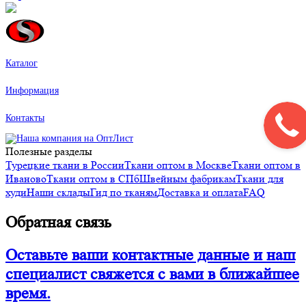
Каталог
Информация
Контакты
Полезные разделы
Турецкие ткани в России
Ткани оптом в Москве
Ткани оптом в
Иваново
Ткани оптом в СПб
Швейным фабрикам
Ткани для
худи
Наши склады
Гид по тканям
Доставка и оплата
FAQ
Обратная связь
Оставьте ваши контактные данные и наш
специалист свяжется с вами в ближайшее
время.