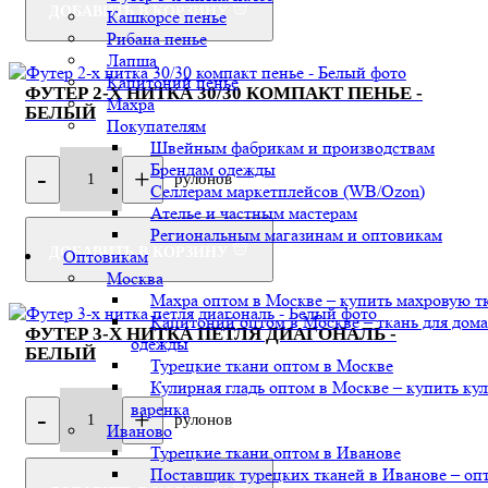
ДОБАВИТЬ В КОРЗИНУ
Кашкорсе пенье
Рибана пенье
Лапша
Капитоний пенье
ФУТЕР 2-Х НИТКА 30/30 КОМПАКТ ПЕНЬЕ -
Махра
БЕЛЫЙ
Покупателям
Швейным фабрикам и производствам
Брендам одежды
-
+
рулонов
1
Селлерам маркетплейсов (WB/Ozon)
Ателье и частным мастерам
Региональным магазинам и оптовикам
ДОБАВИТЬ В КОРЗИНУ
Оптовикам
Москва
Махра оптом в Москве – купить махровую т
Капитоний оптом в Москве – ткань для дом
ФУТЕР 3-Х НИТКА ПЕТЛЯ ДИАГОНАЛЬ -
одежды
БЕЛЫЙ
Турецкие ткани оптом в Москве
Кулирная гладь оптом в Москве – купить ку
варенка
-
+
рулонов
1
Иваново
Турецкие ткани оптом в Иванове
Поставщик турецких тканей в Иванове – оп