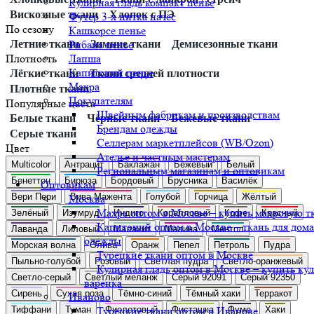
Кулирная гладь компакт пенье
Вискозные ткани
Хлопок с ПЭ
Футер 3-х нитка начёс
По сезону
Кашкорсе пенье
Летние ткани
Рибана пенье
Зимние ткани
Демисезонные ткани
Плотность
Лапша
Капитоний пенье
Лёгкие ткани
Ткани средней плотности
Махра
Плотные ткани
Покупателям
Популярные цвета
Швейным фабрикам и производствам
Белые ткани
Чёрные ткани
Бежевые ткани
Брендам одежды
Серые ткани
Селлерам маркетплейсов (WB/Ozon)
Цвет
Ателье и частным мастерам
Multicolor
Антрацит
Баклажан
Бежевый
Белый
Региональным магазинам и оптовикам
Бенеттон
Бирюза
Бордовый
Брусника
Василёк
Оптовикам
Вери Пери
Вива Мажента
Голубой
Горчица
Жёлтый
Москва
Махра оптом в Москве – купить махровую т
Зелёный
Изумруд
Индиго
Коралловый
Кофе
Красный
Капитоний оптом в Москве – ткань для дом
Лаванда
Лиловый
Малахит
Малина
Ментол
одежды
Морская волна
Олива
Оранж
Пепел
Петроль
Пудра
Турецкие ткани оптом в Москве
Пыльно-голубой
Розовый
Светлая пудра
Светло-оранжевый
Кулирная гладь оптом в Москве – купить ку
Светло-серый
Светлый меланж
Серый 92091
Серый 92350
варенка
Сирень
Сухая роза
Тёмно-синий
Тёмный хаки
Терракот
Иваново
Тиффани
Туман
Турецкие ткани оптом в Иванове
Фиолетовый
Фисташка
Фуме
Хаки