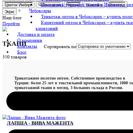
Поставщик турецких тканей в Иванове – оп
Цветок Имбиря
Чайная роза
Чёрный
Шампань
Шоколад
Чебоксары
Экрю
Трикотаж оптом в Чебоксарах – купить поло
Наш блог
Капитоний оптом в Чебоксарах – купить тка
Перейти
капитоний
Доставка и оплата
О компании
ТКАНИ
Контакты
Сортировать по
Блог
350 товаров
Трикотажное полотно оптом. Собственное производство в
Турции: более 25 лет в текстильной промышленности, 1000 т
трикотажной ткани в месяц, 3 больших склада в России.
ЛАПША - ВИВА МАЖЕНТА